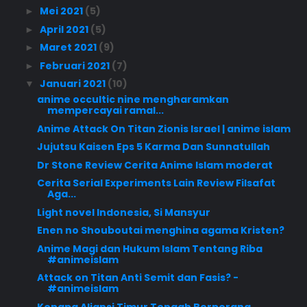
Mei 2021
(5)
►
April 2021
(5)
►
Maret 2021
(9)
►
Februari 2021
(7)
►
Januari 2021
(10)
▼
anime occultic nine mengharamkan
mempercayai ramal...
Anime Attack On Titan Zionis Israel | anime islam
Jujutsu Kaisen Eps 5 Karma Dan Sunnatullah
Dr Stone Review Cerita Anime Islam moderat
Cerita Serial Experiments Lain Review Filsafat
Aga...
Light novel Indonesia, Si Mansyur
Enen no Shouboutai menghina agama Kristen?
Anime Magi dan Hukum Islam Tentang Riba
#animeislam
Attack on Titan Anti Semit dan Fasis? -
#animeislam
Kenapa Aliansi Timur Tengah Berperang