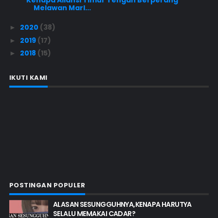
Melawan Marl...
2020
(38)
►
2019
(17)
►
2018
(15)
►
IKUTI KAMI
POSTINGAN POPULER
ALASAN SESUNGGUHNYA,KENAPA HARUTYA
SELALU MEMAKAI CADAR?