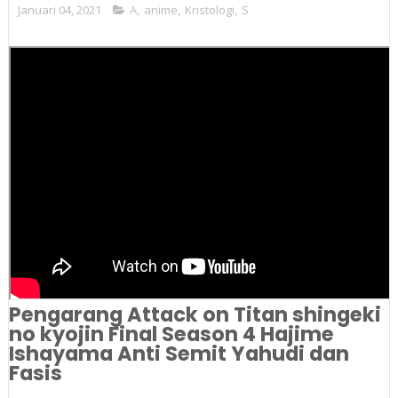
Januari 04, 2021
A
,
anime
,
Kristologi
,
S
Pengarang Attack on Titan shingeki
no kyojin Final Season 4 Hajime
Ishayama Anti Semit Yahudi dan
Fasis