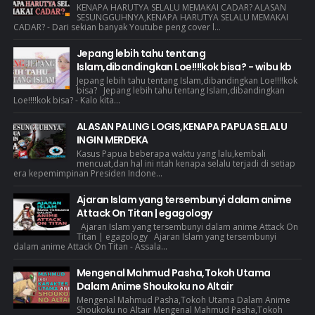
KENAPA HARUTYA SELALU MEMAKAI CADAR? ALASAN
SESUNGGUHNYA,KENAPA HARUTYA SELALU MEMAKAI
CADAR? - Dari sekian banyak Youtube peng cover l...
Jepang lebih tahu tentang
Islam,dibandingkan Loe!!!!kok bisa? - wibu kb
Jepang lebih tahu tentang Islam,dibandingkan Loe!!!!kok
bisa? Jepang lebih tahu tentang Islam,dibandingkan
Loe!!!!kok bisa? - Kalo kita...
ALASAN PALING LOGIS,KENAPA PAPUA SELALU
INGIN MERDEKA
Kasus Papua beberapa waktu yang lalu,kembali
mencuat,dan hal ini ntah kenapa selalu terjadi di setiap
era kepemimpinan Presiden Indone...
Ajaran Islam yang tersembunyi dalam anime
Attack On Titan | egagology
Ajaran Islam yang tersembunyi dalam anime Attack On
Titan | egagology Ajaran Islam yang tersembunyi
dalam anime Attack On Titan - Assala...
Mengenal Mahmud Pasha,Tokoh Utama
Dalam Anime Shoukoku no Altair
Mengenal Mahmud Pasha,Tokoh Utama Dalam Anime
Shoukoku no Altair Mengenal Mahmud Pasha,Tokoh