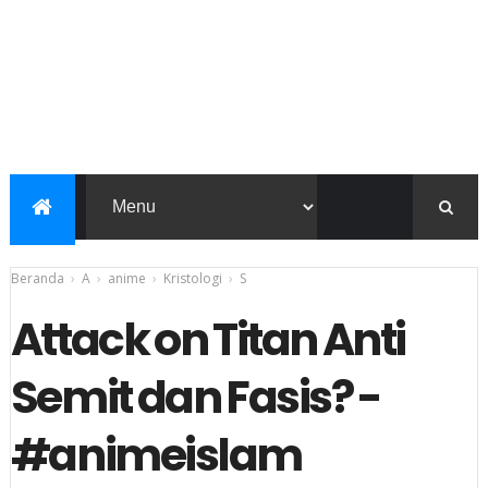
Beranda
›
A
›
anime
›
Kristologi
›
S
Attack on Titan Anti
Semit dan Fasis? -
#animeislam