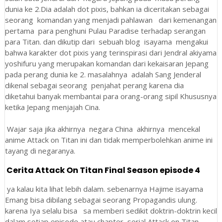
dunia ke 2.Dia adalah dot pixis, bahkan ia diceritakan sebagai
seorang komandan yang menjadi pahlawan dari kemenangan
pertama para penghuni Pulau Paradise terhadap serangan
para Titan. dan dikutip dari sebuah blog isayama mengakui
bahwa karakter dot pixis yang terinspirasi dari Jendral akiyama
yoshifuru yang merupakan komandan dari kekaisaran Jepang
pada perang dunia ke 2. masalahnya adalah Sang Jenderal
dikenal sebagai seorang penjahat perang karena dia
diketahui banyak membantai para orang-orang sipil Khususnya
ketika Jepang menjajah Cina.
Wajar saja jika akhirnya negara China akhirnya mencekal
anime Attack on Titan ini dan tidak memperbolehkan anime ini
tayang di negaranya.
 Cerita Attack On Titan Final Season episode 4
ya kalau kita lihat lebih dalam. sebenarnya Hajime isayama
Emang bisa dibilang sebagai seorang Propagandis ulung.
karena Iya selalu bisa sa memberi sedikit doktrin-doktrin kecil
dalam setiap episode atau chapter serial Attack on Titan