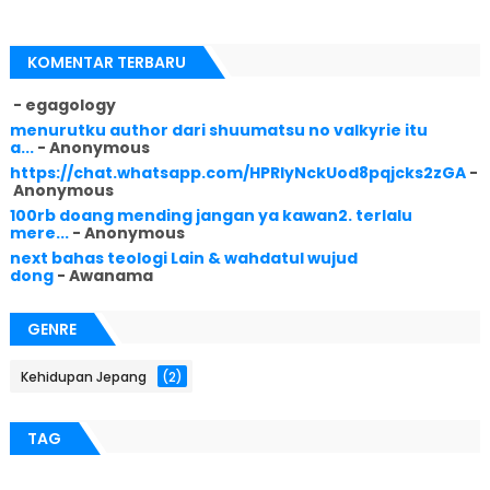
KOMENTAR TERBARU
- egagology
menurutku author dari shuumatsu no valkyrie itu
a...
- Anonymous
https://chat.whatsapp.com/HPRlyNckUod8pqjcks2zGA
-
Anonymous
100rb doang mending jangan ya kawan2. terlalu
mere...
- Anonymous
next bahas teologi Lain & wahdatul wujud
dong
- Awanama
GENRE
Kehidupan Jepang
(2)
TAG