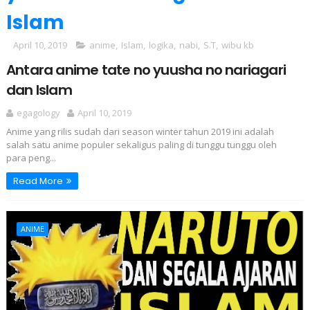
Islam
April 10, 2019
anime
,
Islam
,
logika
,
nabi
,
S.T
,
wibu kb
Antara anime tate no yuusha no nariagari
dan Islam
egagology
April 10, 2019
Anime yang rilis sudah dari season winter tahun 2019 ini adalah
salah satu anime populer sekaligus paling di tunggu tunggu oleh
para peng...
Read More
ANIME