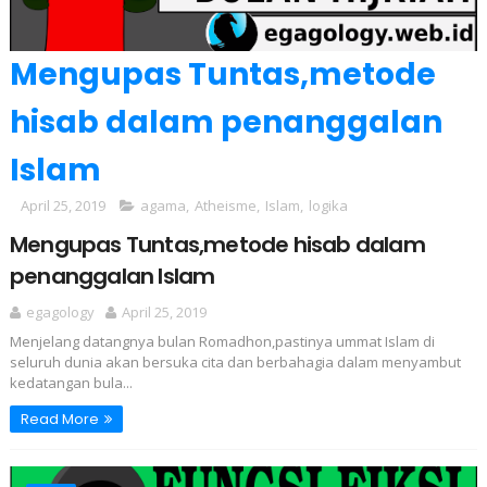
Mengupas Tuntas,metode
hisab dalam penanggalan
Islam
April 25, 2019
agama
,
Atheisme
,
Islam
,
logika
Mengupas Tuntas,metode hisab dalam
penanggalan Islam
egagology
April 25, 2019
Menjelang datangnya bulan Romadhon,pastinya ummat Islam di
seluruh dunia akan bersuka cita dan berbahagia dalam menyambut
kedatangan bula...
Read More