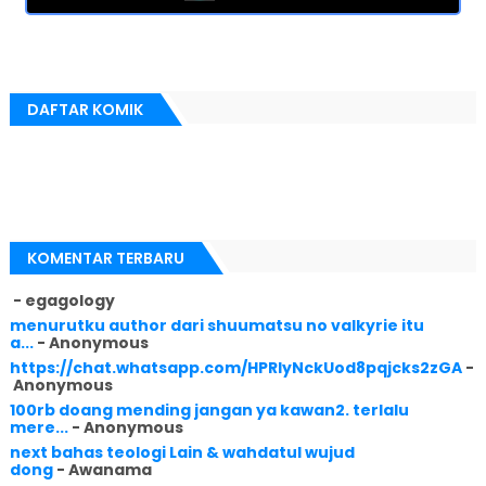
DAFTAR KOMIK
KOMENTAR TERBARU
- egagology
menurutku author dari shuumatsu no valkyrie itu
a...
- Anonymous
https://chat.whatsapp.com/HPRlyNckUod8pqjcks2zGA
-
Anonymous
100rb doang mending jangan ya kawan2. terlalu
mere...
- Anonymous
next bahas teologi Lain & wahdatul wujud
dong
- Awanama