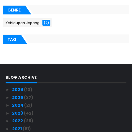
GENRE
Kehidupan Jepang
(2)
TAG
BLOG ARCHIVE
2026
(10)
►
2025
(37)
►
2024
(21)
►
2023
(42)
►
2022
(28)
►
2021
(61)
►