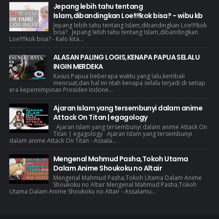
Jepang lebih tahu tentang
Islam,dibandingkan Loe!!!!kok bisa? - wibu kb
Jepang lebih tahu tentang Islam,dibandingkan Loe!!!!kok
bisa? Jepang lebih tahu tentang Islam,dibandingkan
Loe!!!!kok bisa? - Kalo kita...
ALASAN PALING LOGIS,KENAPA PAPUA SELALU
INGIN MERDEKA
Kasus Papua beberapa waktu yang lalu,kembali
mencuat,dan hal ini ntah kenapa selalu terjadi di setiap
era kepemimpinan Presiden Indone...
Ajaran Islam yang tersembunyi dalam anime
Attack On Titan | egagology
Ajaran Islam yang tersembunyi dalam anime Attack On
Titan | egagology Ajaran Islam yang tersembunyi
dalam anime Attack On Titan - Assala...
Mengenal Mahmud Pasha,Tokoh Utama
Dalam Anime Shoukoku no Altair
Mengenal Mahmud Pasha,Tokoh Utama Dalam Anime
Shoukoku no Altair Mengenal Mahmud Pasha,Tokoh
Utama Dalam Anime Shoukoku no Altair - Assalamu...