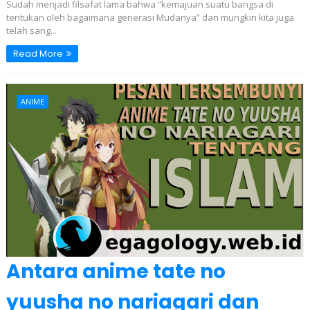
Sudah menjadi filsafat lama bahwa “kemajuan suatu bangsa di
tentukan oleh bagaimana generasi Mudanya” dan mungkin kita juga
telah sang...
Read More
ANIME
Antara anime tate no
yuusha no nariagari dan