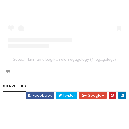
Sebuah kiriman dibagikan oleh egagology (@egagology)
SHARE THIS
Facebook
Twitter
Google+