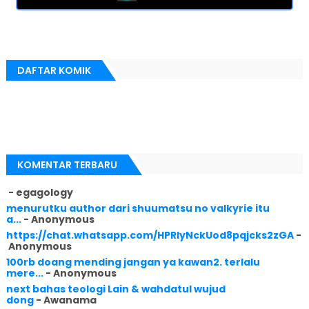
DAFTAR KOMIK
KOMENTAR TERBARU
- egagology
menurutku author dari shuumatsu no valkyrie itu
a...
- Anonymous
https://chat.whatsapp.com/HPRlyNckUod8pqjcks2zGA
-
Anonymous
100rb doang mending jangan ya kawan2. terlalu
mere...
- Anonymous
next bahas teologi Lain & wahdatul wujud
dong
- Awanama