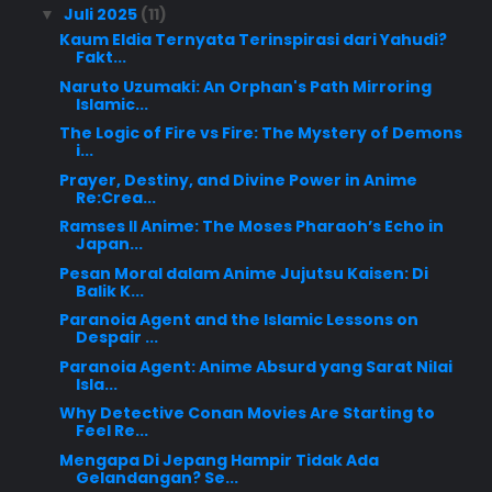
Juli 2025
(11)
▼
Kaum Eldia Ternyata Terinspirasi dari Yahudi?
Fakt...
Naruto Uzumaki: An Orphan's Path Mirroring
Islamic...
The Logic of Fire vs Fire: The Mystery of Demons
i...
Prayer, Destiny, and Divine Power in Anime
Re:Crea...
Ramses II Anime: The Moses Pharaoh’s Echo in
Japan...
Pesan Moral dalam Anime Jujutsu Kaisen: Di
Balik K...
Paranoia Agent and the Islamic Lessons on
Despair ...
Paranoia Agent: Anime Absurd yang Sarat Nilai
Isla...
Why Detective Conan Movies Are Starting to
Feel Re...
Mengapa Di Jepang Hampir Tidak Ada
Gelandangan? Se...