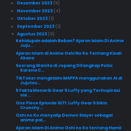
Desember 2023
(5)
►
November 2023
(4)
►
Oktober 2023
(1)
►
September 2023
(1)
►
Agustus 2023
(9)
▼
Kehidupan adalah Beban? Ajaran Islam Di Anime
Juju...
Ajaran Islam di Anime Oshi No Ko Tentang Kisah
Akane
Seorang Wanita di Jepang Ditangkap Polisi
Karena C...
TikToker mengklaim MAPPA menggunakan AI di
Jujutsu...
5 Fakta Menarik Gear 5 Luffy yang Terinspirasi
ole...
One Piece Episode 1071: Luffy Gear 5 bikin
Crunchy...
Oshi no Ko menyalip Demon Slayer sebagai
anime pal...
Ajaran Islam Di Anime Oshi no Ko tentang Hamil