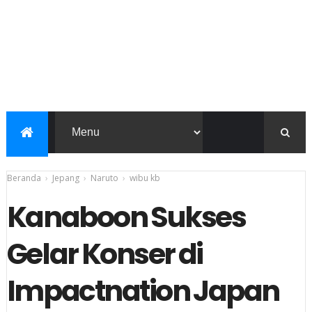
Beranda
›
Jepang
›
Naruto
›
wibu kb
Kanaboon Sukses
Gelar Konser di
Impactnation Japan