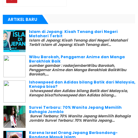
ARTIKEL BARU
Islam di Jepang: Kisah Tenang dari Negeri
Matahari Terbit
Islam di Jepang: Kisah Tenang dari Negeri Matahari
Terbit Islam di Jepang: Kisah Tenang dari...
Wibu Barokah, Penggemar Anime dan Manga
Berakhlak Baik
sumber gambar : radarjemberWibu Barokah,
Penggemar Anime dan Manga Berakhlak BaikWibu
Barokah,...
Ishowspeed dan Adidas bilang Batik dari Malaysia,
Kenapa bisa?
Ishowspeed dan Adidas bilang Batik dari Malaysia,
Kenapa bisa?Ishowspeed dan Adidas bilang...
Survei Terbaru: 70% Wanita Jepang Memilih
Bahagia Jomblo
Survei Terbaru: 70% Wanita Jepang Memilih Bahagia
Jomblo Survei Terbaru: 70% Wanita Jepang...
Karena Israel Orang Jepang Berbondong-
Bondong Masuk Islam