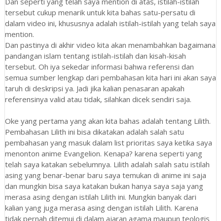
Dan seperti yang telah saya mention di atas, istilah-istilah
tersebut cukup menarik untuk kita bahas satu-persatu di
dalam video ini, khususnya adalah istilah-istilah yang telah saya
mention.
Dan pastinya di akhir video kita akan menambahkan bagaimana
pandangan islam tentang istilah-istilah dan kisah-kisah
tersebut. Oh iya sekedar informasi bahwa referensi dan
semua sumber lengkap dari pembahasan kita hari ini akan saya
taruh di deskripsi ya. Jadi jika kalian penasaran apakah
referensinya valid atau tidak, silahkan dicek sendiri saja.
Oke yang pertama yang akan kita bahas adalah tentang Lilith.
Pembahasan Lilith ini bisa dikatakan adalah salah satu
pembahasan yang masuk dalam list prioritas saya ketika saya
menonton anime Evangelion. Kenapa? karena seperti yang
telah saya katakan sebelumnya. Lilith adalah salah satu istilah
asing yang benar-benar baru saya temukan di anime ini saja
dan mungkin bisa saya katakan bukan hanya saya saja yang
merasa asing dengan istilah Lilith ini. Mungkin banyak dari
kalian yang juga merasa asing dengan istilah Lilith. Karena
tidak pernah ditemui di dalam ajaran agama maupun teologis