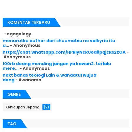
KOMENTAR TERBARU
- egagology
menurutku author dari shuumatsu no valkyrie itu
a...
- Anonymous
https://chat.whatsapp.com/HPRlyNckUod8pqjcks2zGA
-
Anonymous
100rb doang mending jangan ya kawan2. terlalu
mere...
- Anonymous
next bahas teologi Lain & wahdatul wujud
dong
- Awanama
GENRE
Kehidupan Jepang
(2)
TAG