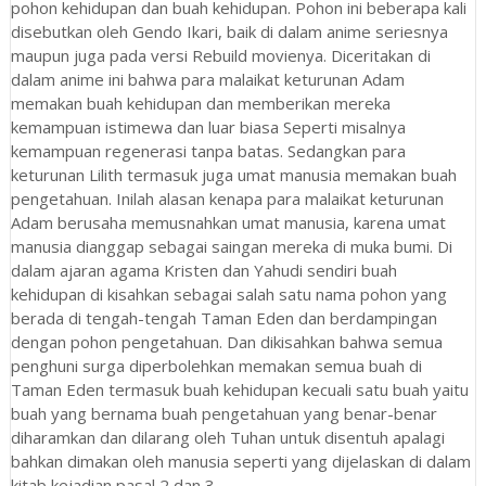
pohon kehidupan dan buah kehidupan. Pohon ini beberapa kali
disebutkan oleh Gendo Ikari, baik di dalam anime seriesnya
maupun juga pada versi Rebuild movienya. Diceritakan di
dalam anime ini bahwa para malaikat keturunan Adam
memakan buah kehidupan dan memberikan mereka
kemampuan istimewa dan luar biasa Seperti misalnya
kemampuan regenerasi tanpa batas. Sedangkan para
keturunan Lilith termasuk juga umat manusia memakan buah
pengetahuan. Inilah alasan kenapa para malaikat keturunan
Adam berusaha memusnahkan umat manusia, karena umat
manusia dianggap sebagai saingan mereka di muka bumi. Di
dalam ajaran agama Kristen dan Yahudi sendiri buah
kehidupan di kisahkan sebagai salah satu nama pohon yang
berada di tengah-tengah Taman Eden dan berdampingan
dengan pohon pengetahuan. Dan dikisahkan bahwa semua
penghuni surga diperbolehkan memakan semua buah di
Taman Eden termasuk buah kehidupan kecuali satu buah yaitu
buah yang bernama buah pengetahuan yang benar-benar
diharamkan dan dilarang oleh Tuhan untuk disentuh apalagi
bahkan dimakan oleh manusia seperti yang dijelaskan di dalam
kitab kejadian pasal 2 dan 3.