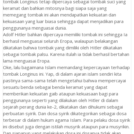
tombak Longinus tetap dipercaya sebagai tombak suci yang
keramat dan bahkan mitosnya bagi siapa saja yang
memegang tombak ini akan mendapatkan kekuatan dan
kekuasaan yang luar biasa sehingga dapat menjadikan para
penggunanya menguasai dunia.
Adolf Hitler bahkan dipercaya memiliki tombak ini sehingga Ia
berhasil menguasai seluruh Eropa, walaupun belakangan
dikatakan bahwa tombak yang dimiliki oleh Hitler dikatakan
sebagai tombak palsu. Karena itulah ia tidak berhasil bertahan
lama menguasai Eropa.
Oke, lalu bagaimana Islam memandang kepercayaan terhadap
tombak Longinus ini. Yap, di dalam ajaran islam sendiri kita
pastinya sama-sama telah mengetahui bahwa mempercayai
sesuatu benda sebagai benda keramat yang dapat
memberikan kekuatan gaib ataupun kekuasaan bagi para
penggunanya seperti yang dilakukan oleh Hitler di dalam
sejarah perang dunia ke-2, dikatakan dan dihukumi sebagai
perbuatan syirik. Dan dosa syirik dikategorikan sebagai dosa
terbesar di dalam hukum agama Islam. Para pelaku dosa syirik
ini disebut juga dengan istilah musyrik ataupun para musyrikin.
Dan siapapun yang melakukan dosa ini dosanya tidak akan