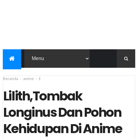
Beranda
›
anime
›
E
Lilith,Tombak
Longinus Dan Pohon
Kehidupan Di Anime