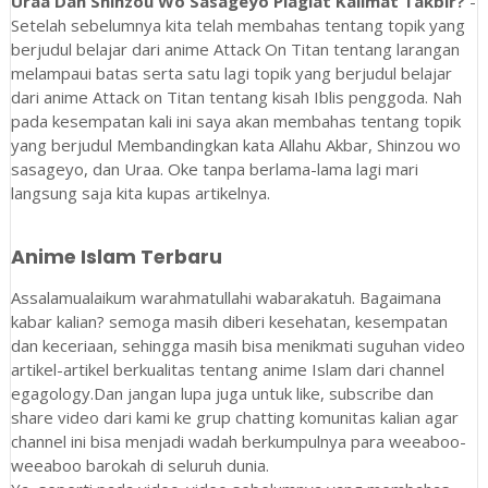
Uraa Dan Shinzou Wo Sasageyo Plagiat Kalimat Takbir?
-
Setelah sebelumnya kita telah membahas tentang topik yang
berjudul belajar dari anime Attack On Titan tentang larangan
melampaui batas serta satu lagi topik yang berjudul belajar
dari anime Attack on Titan tentang kisah Iblis penggoda. Nah
pada kesempatan kali ini saya akan membahas tentang topik
yang berjudul Membandingkan kata Allahu Akbar, Shinzou wo
sasageyo, dan Uraa. Oke tanpa berlama-lama lagi mari
langsung saja kita kupas artikelnya.
Anime Islam Terbaru
Assalamualaikum warahmatullahi wabarakatuh. Bagaimana
kabar kalian? semoga masih diberi kesehatan, kesempatan
dan keceriaan, sehingga masih bisa menikmati suguhan video
artikel-artikel berkualitas tentang anime Islam dari channel
egagology.Dan jangan lupa juga untuk like, subscribe dan
share video dari kami ke grup chatting komunitas kalian agar
channel ini bisa menjadi wadah berkumpulnya para weeaboo-
weeaboo barokah di seluruh dunia.