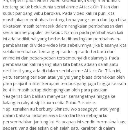
Ya, seperti pada video-video sebelumnya yang membahas
tentang seluk beluk dunia serial anime Attack On Titan dari
sudut pandang wibu barokah. Pada video kali ini pun, kita
masih akan membahas tentang tema yang sama dan juga bisa
dikatakan masih termasuk dalam rangkaian pembahasan dari
serial anime populer tersebut. Namun pada pembahasan kali
ini ada sedikit hal yang berbeda dibandingkan pembahasan-
pembahasan di video-video kita sebelumnya. Jika biasanya kita
selalu membahas tentang episode-episode terbaru dari
anime ini dan pesan-pesan tersembunyi di dalamnya. Pada
pembahasan kali ini yang akan kita bahas adalah salah satu
detil kecil yang ada di dalam serial anime Attack On Titan ini,
yaitu tentang teriakan atau yel yel yang biasa diteriakkan oleh
para prajurit militer kerajaan tembok yang juga hingga season
ke 4 ini masih tetap didengungkan oleh para pasukan
Yeagerist dan bahkan menyebar semangatnya hingga ke
kalangan rakyat sipil kaum eldia Pulau Paradise.
Yap, teriakan itu berbunyi Shinzou wo sasageyo, atau yang
dalam bahasa Indonesianya bisa diartikan sebagai ku
persembahkan jantung ini. Ya ucapan ini sendiri bermakna luas,
seperti yang dijelaskan oleh salah satu karakter di dalam