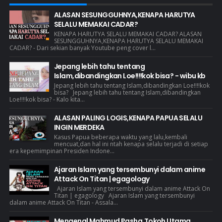
ALASAN SESUNGGUHNYA,KENAPA HARUTYA
SELALU MEMAKAI CADAR?
KENAPA HARUTYA SELALU MEMAKAI CADAR? ALASAN
SESUNGGUHNYA,KENAPA HARUTYA SELALU MEMAKAI
CADAR? - Dari sekian banyak Youtube peng cover l...
Jepang lebih tahu tentang
Islam,dibandingkan Loe!!!!kok bisa? - wibu kb
Jepang lebih tahu tentang Islam,dibandingkan Loe!!!!kok
bisa? Jepang lebih tahu tentang Islam,dibandingkan
Loe!!!!kok bisa? - Kalo kita...
ALASAN PALING LOGIS,KENAPA PAPUA SELALU
INGIN MERDEKA
Kasus Papua beberapa waktu yang lalu,kembali
mencuat,dan hal ini ntah kenapa selalu terjadi di setiap
era kepemimpinan Presiden Indone...
Ajaran Islam yang tersembunyi dalam anime
Attack On Titan | egagology
Ajaran Islam yang tersembunyi dalam anime Attack On
Titan | egagology Ajaran Islam yang tersembunyi
dalam anime Attack On Titan - Assala...
Mengenal Mahmud Pasha,Tokoh Utama