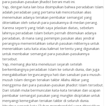
para pasukan-pasukan Jihadist berani mati ini.
Yap, dengan kata lain bisa disimpulkan bahwa peradaban Islam
adalah peradaban yang pertama kali mencetuskan alias
menemukan adanya teriakan pembakar semangat yang
diteriakkan oleh seluruh para pasukannya di medan perang.
Karena seperti yang telah saya jelaskan diatas, sebelum
lahirnya peradaban Islam belum pernah ditemukan adanya
peradaban, di mana sang pemimpin pasukan alias jendral
perangnya memerintahkan seluruh pasukan militernya untuk
meneriakkan satu kata atau kalimat tertentu yang digunakan
untuk membakar semangat para pasukan-pasukannya
tersebut.
Yap, memang jika kita menelusuri sejarah setelah
berkembangnya peradaban Islam ke seluruh dunia, dan juga
mengakibatkan terguncangnya hati dan sanubari para musuh-
musuh Islam dengan teriakan takbir Allahu Akbar yang
menggema dari para pasukan-pasukan Jihadist Islam tersebut.
Dari situlah mulai bermunculan kata-kata teriakan dan ucapan
pembakar semangat pasukan yang mungkin diciptakan untuk
menyaingi kemegahan teriakan takbir di seluruh dunia.
Misalnya seperti kata “Tuhan menghendaki” yang diteriakkan