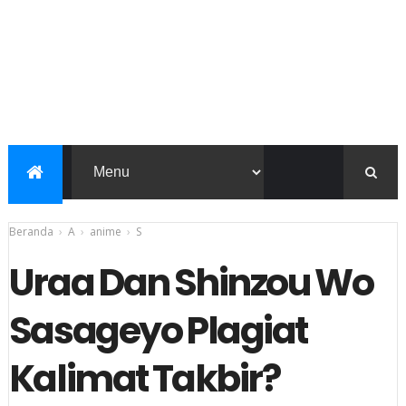
Beranda
›
A
›
anime
›
S
Uraa Dan Shinzou Wo
Sasageyo Plagiat
Kalimat Takbir?