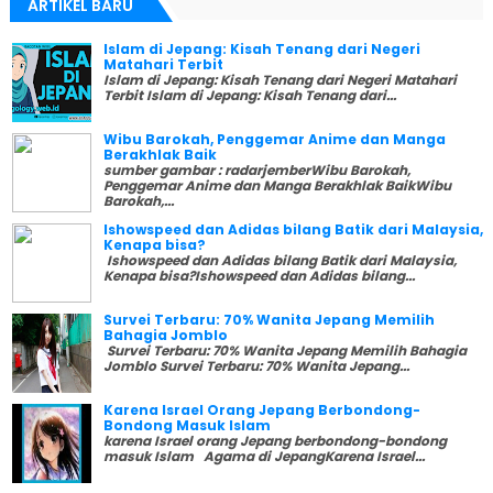
ARTIKEL BARU
Islam di Jepang: Kisah Tenang dari Negeri
Matahari Terbit
Islam di Jepang: Kisah Tenang dari Negeri Matahari
Terbit Islam di Jepang: Kisah Tenang dari...
Wibu Barokah, Penggemar Anime dan Manga
Berakhlak Baik
sumber gambar : radarjemberWibu Barokah,
Penggemar Anime dan Manga Berakhlak BaikWibu
Barokah,...
Ishowspeed dan Adidas bilang Batik dari Malaysia,
Kenapa bisa?
Ishowspeed dan Adidas bilang Batik dari Malaysia,
Kenapa bisa?Ishowspeed dan Adidas bilang...
Survei Terbaru: 70% Wanita Jepang Memilih
Bahagia Jomblo
Survei Terbaru: 70% Wanita Jepang Memilih Bahagia
Jomblo Survei Terbaru: 70% Wanita Jepang...
Karena Israel Orang Jepang Berbondong-
Bondong Masuk Islam
karena Israel orang Jepang berbondong-bondong
masuk Islam Agama di JepangKarena Israel...