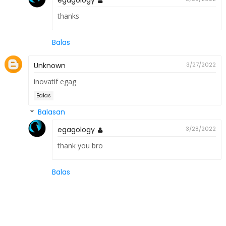
thanks
Balas
Unknown
3/27/2022
inovatif egag
Balas
Balasan
egagology
3/28/2022
thank you bro
Balas