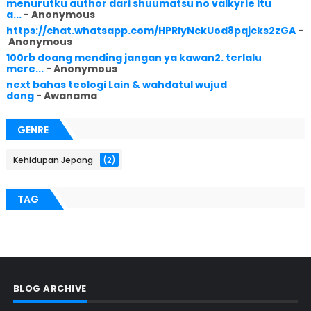
menurutku author dari shuumatsu no valkyrie itu
a...
- Anonymous
https://chat.whatsapp.com/HPRlyNckUod8pqjcks2zGA
-
Anonymous
100rb doang mending jangan ya kawan2. terlalu
mere...
- Anonymous
next bahas teologi Lain & wahdatul wujud
dong
- Awanama
GENRE
Kehidupan Jepang
(2)
TAG
BLOG ARCHIVE