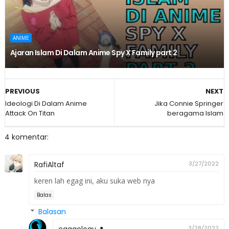
ANIME
Ajaran Islam Di Dalam Anime Spy X Family part 2
PREVIOUS
NEXT
Ideologi Di Dalam Anime
Jika Connie Springer
Attack On Titan
beragama Islam
4 komentar:
RafiAltaf
3/27/2022
keren lah egag ini, aku suka web nya
Balas
Balasan
egagology
3/28/2022