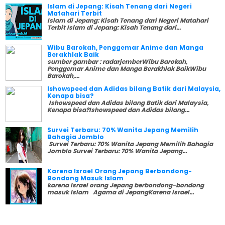
Islam di Jepang: Kisah Tenang dari Negeri
Matahari Terbit
Islam di Jepang: Kisah Tenang dari Negeri Matahari
Terbit Islam di Jepang: Kisah Tenang dari...
Wibu Barokah, Penggemar Anime dan Manga
Berakhlak Baik
sumber gambar : radarjemberWibu Barokah,
Penggemar Anime dan Manga Berakhlak BaikWibu
Barokah,...
Ishowspeed dan Adidas bilang Batik dari Malaysia,
Kenapa bisa?
Ishowspeed dan Adidas bilang Batik dari Malaysia,
Kenapa bisa?Ishowspeed dan Adidas bilang...
Survei Terbaru: 70% Wanita Jepang Memilih
Bahagia Jomblo
Survei Terbaru: 70% Wanita Jepang Memilih Bahagia
Jomblo Survei Terbaru: 70% Wanita Jepang...
Karena Israel Orang Jepang Berbondong-
Bondong Masuk Islam
karena Israel orang Jepang berbondong-bondong
masuk Islam Agama di JepangKarena Israel...