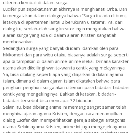
diterima kembali di dalam surga.
Lucifer pun sepakat,namun akhirnya ia menghianati Orba. Dan
ia mengatakan dalam dialognya bahwa “Surga itu ada di bumi,
letaknya di apartemen lantai 2 berukuran 6 tatami”. Ya, dari
dialog itu, seolah-olah sang kreator ingin mengatakan bahwa
ajaran surga yang ada di dalam ajaran Kristen sangatlah
membosankan.
Sedangkan surga yang banyak di idam-idamkan oleh para
hikikomori dan para wibu otaku, biasanya adalah surga seperti
apa di tampilkan di dalam anime-anime isekai. Dimana karakter
utama akan dikelilingi wanita-wanita cantik yang melayaninya.
Ya, bisa dibilang seperti apa yang diajarkan di dalam agama
Islam, dimana di dalam ajaran Islam dikatakan bahwa para
penghuni-penghuni surga akan ditemani para bidadari-bidadari
cantik yang mengelilinginya. Bahkan di katakan, bidadari-
bidadari tersebut bisa mencapai 72 bidadari.
Selain itu, bisa dibilang anime ini memang sangat samar telah
menghina ajaran agama Kristen, dengan cara menampilkan
dialog Lucifer dan memperlihatkan gereja sebagai antagonis
utama. Selain agama Kristen, anime ini juga mengejek agama
Yahudi dengan cara menampilkan Sariel sebagai malaikat yang