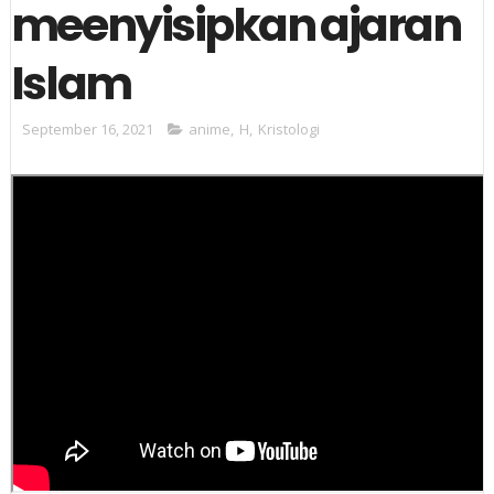
meenyisipkan ajaran
Islam
September 16, 2021
anime
,
H
,
Kristologi